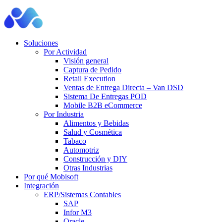
Soluciones
Por Actividad
Visión general
Captura de Pedido
Retail Execution
Ventas de Entrega Directa – Van DSD
Sistema De Entregas POD
Mobile B2B eCommerce
Por Industria
Alimentos y Bebidas
Salud y Cosmética
Tabaco
Automotriz
Construcción y DIY
Otras Industrias
Por qué Mobisoft
Integración
ERP/Sistemas Contables
SAP
Infor M3
Oracle