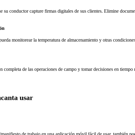
e su conductor capture firmas digitales de sus clientes. Elimine docume
ión
e pueda monitorear la temperatura de almacenamiento y otras condicione
completa de las operaciones de campo y tomar decisiones en tiempo rea
ncanta usar
nifiesto de trabajo en una aplicación móvil fácil de usar, también podr