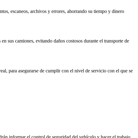
ntos, escaneos, archivos y errores, ahorrando su tiempo y dinero
s en sus camiones, evitando daños costosos durante el transporte de
l, para asegurarse de cumplir con el nivel de servicio con el que se
án informar el control de seguridad del vehículo y hacer el trabajo,