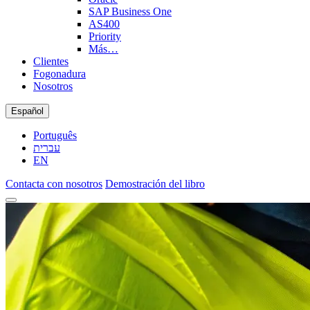
SAP Business One
AS400
Priority
Más…
Clientes
Fogonadura
Nosotros
Español
Português
עברית
EN
Contacta con nosotros
Demostración del libro