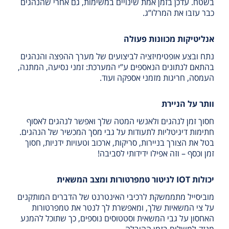
בשטח. עדכן בזמן אמת שינויים במשימות, גם אחרי שהנהגים
כבר עזבו את המרלו”ג.
אנליטיקות מכוונות פעולה
נתח ובצע אופטימיזציה לביצועים של מערך ההפצה והנהגים
בהתאם לנתונים הנאספים ע”י המערכת: זמני נסיעה, המתנה,
העמסה, חריגות מזמני אספקה ועוד.
וותר על הניירת
חסוך זמן לנהגים ולאנשי המטה שלך ואפשר לנהגים לאסוף
חתימות דיגיטליות לתעודות על גבי מסך המכשיר של הנהגים.
בטל את הצורך בניירות, סריקות, ארכוב וטעויות ידניות, חסוך
זמן וכסף – וזה אפילו ידידותי לסביבה!
יכולות IOT לניטור טמפרטורות ומצב המשאית
מוביסייל מתממשקת לרכיבי האינטרנט של הדברים המותקנים
על צי המשאיות שלך, ומאפשרת לך לנטר את טמפרטורות
האחסון על גבי המשאית וסטטוסים נוספים, כך שתוכל להמנע