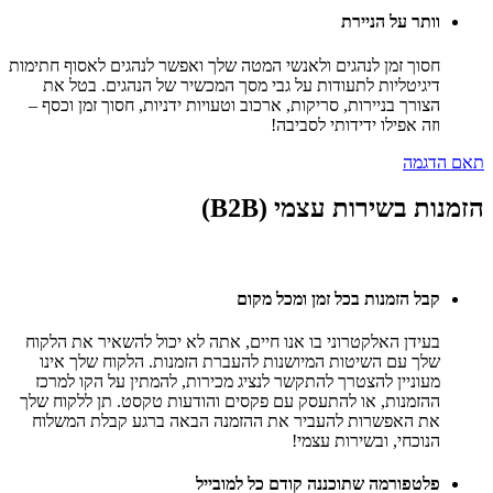
וותר על הניירת
חסוך זמן לנהגים ולאנשי המטה שלך ואפשר לנהגים לאסוף חתימות
דיגיטליות לתעודות על גבי מסך המכשיר של הנהגים. בטל את
הצורך בניירות, סריקות, ארכוב וטעויות ידניות, חסוך זמן וכסף –
וזה אפילו ידידותי לסביבה!
תאם הדגמה
הזמנות בשירות עצמי (B2B)
קבל הזמנות בכל זמן ומכל מקום
בעידן האלקטרוני בו אנו חיים, אתה לא יכול להשאיר את הלקוח
שלך עם השיטות המיושנות להעברת הזמנות. הלקוח שלך אינו
מעוניין להצטרך להתקשר לנציג מכירות, להמתין על הקו למרכז
ההזמנות, או להתעסק עם פקסים והודעות טקסט. תן ללקוח שלך
את האפשרות להעביר את ההזמנה הבאה ברגע קבלת המשלוח
הנוכחי, ובשירות עצמי!
פלטפורמה שתוכננה קודם כל למובייל