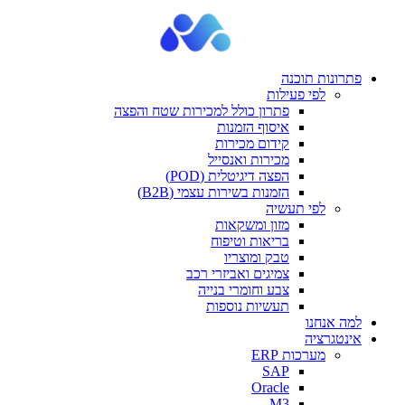
פתרונות תוכנה
לפי פעילות
פתרון כולל למכירות שטח והפצה
איסוף הזמנות
קידום מכירות
מכירות ואנסייל
הפצה דיגיטלית (POD)
הזמנות בשירות עצמי (B2B)
לפי תעשיה
מזון ומשקאות
בריאות וטיפוח
טבק ומוצריו
צמיגים ואביזרי רכב
צבע וחומרי בנייה
תעשיות נוספות
למה אנחנו
אינטגרציה
מערכות ERP
SAP
Oracle
M3