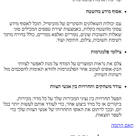
אסוף מידע מהשטח
עם יכולות השאלונים והסקרים של מוביסייל, תוכל לאסוף מידע
עסקי מהשטח בקלות, באמצעות יצירת טפסים המכילים סוגי
שאלות ותשובות שונים, נומריים ואלפא נומריים, כולל בחירה מתוך
רשימת תשובות, צילום, חתימה ועוד.
צילומי פלנוגרמות
צלם את נראות המוצרים על המדף על מנת לאפשר לצוותי
הבק-אופיס לעקוב אחר הפלנוגרמות ולוודא תאימות להסכמים מול
רשתות השיווק.
עודד משחקים ותחרויות בין אנשי הצוות
הפעל תחרויות בין נציגי המכירות שלך על כל מדד: מכירות,
ביקורים או כל מדד ביצוע אחר, כדי לעודד אותם לעשות יותר בכל
יום, ובכך לרתום את האופי התחרותי של אנשי הצוות שלך כדי
לשפר תוצאות.
תאם הדגמה