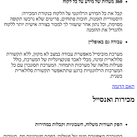
360 מעלות של מידע על כל לקוח
קבל את כל המידע הרלוונטי על הלקוח בנקודת המכירה:
היסטוריית הזמנות, חובות פתוחים, פריטים שלא נרכשו תקופה
מסוימת, וכל נתון אחר שיעזור לך למכור בצורה אישית יותר ללקוח
ולהגדיל את ההזמנה
עבודה גם באופליין
מערכת מוביסייל מאפשרת עבודה במצב לא מקוון, ללא תקשורת
סלולארית זמינה, מבלי לאבד פונקציונליות של המערכת, כולל
פעילות מלאה של מערכות התמחור. המערכת תסונכרן עם כל
המערכות הרלוונטיות ברגע שתתאפשר תקשורת סלולארית
בשנית.
תאם הדגמה
מכירות ואנסייל
הפק תעודות משלוח, חשבוניות וקבלות במהירות
המערכת מאפשרת מגוון של פעולות: הפקת חשבוניות מס, תעודות