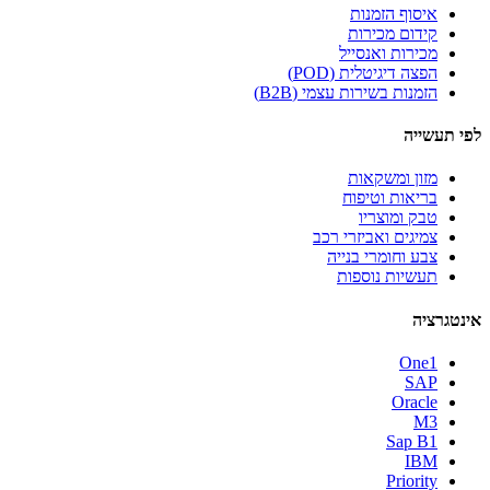
איסוף הזמנות
קידום מכירות
מכירות ואנסייל
הפצה דיגיטלית (POD)
הזמנות בשירות עצמי (B2B)
לפי תעשייה
מזון ומשקאות
בריאות וטיפוח
טבק ומוצריו
צמיגים ואביזרי רכב
צבע וחומרי בנייה
תעשיות נוספות
אינטגרציה
One1
SAP
Oracle
M3
Sap B1
IBM
Priority