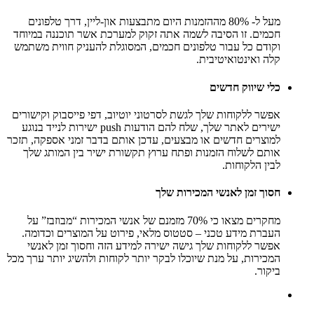
מעל ל- 80% מההזמנות היום מתבצעות און-ליין, דרך טלפונים
חכמים. זו הסיבה לשמה אתה זקוק למערכת אשר תוכננה במיוחד
וקודם כל עבור טלפונים חכמים, המסוגלת להעניק חווית משתמש
קלה ואינטואיטיבית.
כלי שיווק חדשים
אפשר ללקוחות שלך לגשת לסרטוני יוטיוב, דפי פייסבוק וקישורים
ישירים לאתר שלך, שלח להם הודעות push ישירות לנייד בנוגע
למוצרים חדשים או מבצעים, עדכן אותם בדבר זמני אספקה, תזכר
אותם לשלוח הזמנות ופתח ערוץ תקשורת ישיר בין המותג שלך
לבין הלקוחות.
חסוך זמן לאנשי המכירות שלך
מחקרים מצאו כי 70% מזמנם של אנשי המכירות “מבוזבז” על
העברת מידע טכני – סטטוס מלאי, פירוט על המוצרים וכדומה.
אפשר ללקוחות שלך גישה ישירה למידע הזה וחסוך זמן לאנשי
המכירות, על מנת שיוכלו לבקר יותר לקוחות ולהשיג יותר ערך מכל
ביקור.