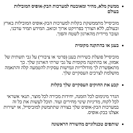
ממשק מלא, מהיר ומאובטח למערכות הבק-אופיס המובילות
בעולם
מוביסייל מתממשקת בקלות למערכות הבק-אופיס המובילות בארץ
ובעולם, ללא הצורך בפרויקט ארוך וכואב. המידע תמיד עדכני,
ועובר מיידית מהארגון לשטח והפוך.
בענן או בהתקנה מקומית
מוביסייל פועלת כשירות בענן (פרטי או ציבורי) על גבי תשתית של
אמזון, או בהתקנה מקומית על גבי שרתי הארגון שלך. כך
מתאפשרת לך מודולריות וגמישות עסקית להטמעה קלה והתאמה
מושלמת לצרכים העסקיים שלך.
קבע את החוקים העסקיים שלך בקלות
הגדר מינימום לכל הזמנה, יחידות מכירה לכל מוצר, תנאי אשראי
לכל לקוח, מדיניות שינוי מחירים ועוד. תוכל לעשות את כל זה
במערכות הבק-אופיס שלך בצורה שתתמשק למוביסייל, או ישירות
אצלנו בבק-אופיס.
שותפים טכנולוגיים מהשורה הראשונה