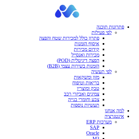
פתרונות תוכנה
לפי פעילות
פתרון כולל למכירות שטח והפצה
איסוף הזמנות
קידום מכירות
מכירות ואנסייל
הפצה דיגיטלית (POD)
הזמנות בשירות עצמי (B2B)
לפי תעשיה
מזון ומשקאות
בריאות וטיפוח
טבק ומוצריו
צמיגים ואביזרי רכב
צבע וחומרי בנייה
תעשיות נוספות
למה אנחנו
אינטגרציה
מערכות ERP
SAP
Oracle
M3