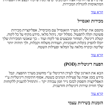
המתאימות להגדלת המכירות.
קרא עוד
מכירות ואנסייל
מקסם את יעילות מערך הואנסייל עם מוביסייל, אפליקציית מכירות
פשוטה וקלה לתפעול. מסלול יומי, ניהול מלאי, מידע מקיף על כל לקוח,
קטלוג דיגיטלי, תמחור ומבצעים פר לקוח ועוד – כך שאנשי המכירות שלך
יוכלו להפיק בקלות חשבוניות, תעודות משלוח וקבלות, ולך תיהיה יותר
שליטה ובקרה מלאה על המלאי ופעילות השטח.
קרא עוד
הפצה דיגיטלית (POD)
הבא את הארגון שלך לעידן הדיגיטלי ע"י מחשוב מערך ההפצה. קבל
מידע בזמן אמת על פעילות הנהגים בשטח, אסוף חתימות דיגיטליות ע"י
האפליקציה והפסק לבזבז נייר וזמן עבודה יקר – ותתחיל להעניק ללקוחות
שלך חווית שירות דיגיטלית וחדשנית.
קרא עוד
הזמנות בשירות עצמי