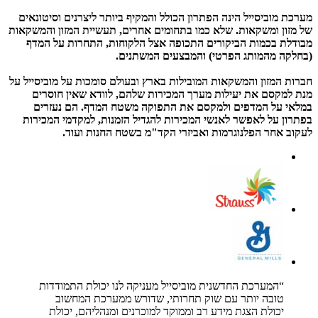
מערכת מוביסייל הינה הפתרון הכולל והמקיף ביותר ליצרנים וסיטונאים
של מזון ומשקאות. שלא כמו בתחומים אחרים, תעשיית המזון והמשקאות
מבודלת בכמות הביקורים התכופה אצל הלקוחות, התחרות על המדף
(בחלקה מהמותג הפרטי) והמבצעים המשתנים.
חברות המזון והמשקאות המובילות בארץ ובעולם סומכות על מוביסייל על
מנת למקסם את יעילות מערך המכירות שלהם, לוודא שאין חוסרים
במלאי על המדפים ולמקסם את התפוקה משטח המדף. הם נעזרים
בפתרון על לאפשר לאנשי המכירות להגדיל הזמנות, למקדמי המכירות
לעקוב אחר הפלנוגרמות ואביזרי הקד"מ בשטח החנות ועוד.
“המערכת החדשנית מוביסייל מעניקה לנו יכולת התמודדות
טובה יותר עם שוק תחרותי, שדורש ממערכת המחשוב
יכולת הצגת מידע רב וממוקד למוכרנים ומנהליהם, יכולת