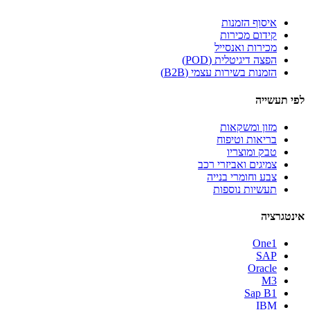
איסוף הזמנות
קידום מכירות
מכירות ואנסייל
הפצה דיגיטלית (POD)
הזמנות בשירות עצמי (B2B)
לפי תעשייה
מזון ומשקאות
בריאות וטיפוח
טבק ומוצריו
צמיגים ואביזרי רכב
צבע וחומרי בנייה
תעשיות נוספות
אינטגרציה
One1
SAP
Oracle
M3
Sap B1
IBM