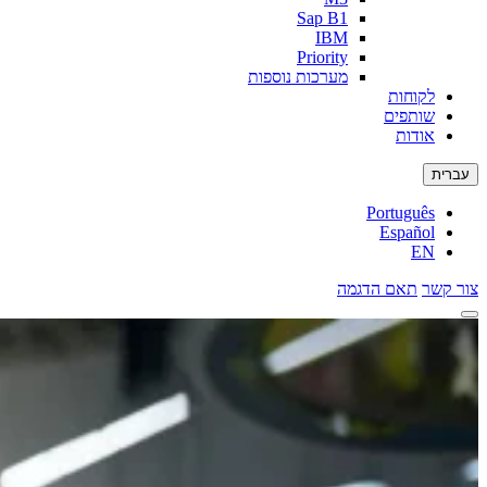
Sap B1
IBM
Priority
מערכות נוספות
לקוחות
שותפים
אודות
עברית
Português
Español
EN
צור קשר
תאם הדגמה