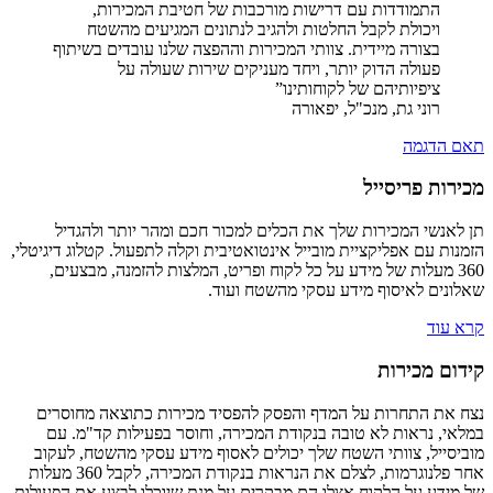
התמודדות עם דרישות מורכבות של חטיבת המכירות,
ויכולת לקבל החלטות ולהגיב לנתונים המגיעים מהשטח
בצורה מיידית. צוותי המכירות וההפצה שלנו עובדים בשיתוף
פעולה הדוק יותר, ויחד מעניקים שירות שעולה על
ציפיותיהם של לקוחותינו”
רוני גת, מנכ"ל, יפאורה
תאם הדגמה
מכירות פריסייל
תן לאנשי המכירות שלך את הכלים למכור חכם ומהר יותר ולהגדיל
הזמנות עם אפליקציית מובייל אינטואטיבית וקלה לתפעול. קטלוג דיגיטלי,
360 מעלות של מידע על כל לקוח ופריט, המלצות להזמנה, מבצעים,
שאלונים לאיסוף מידע עסקי מהשטח ועוד.
קרא עוד
קידום מכירות
נצח את התחרות על המדף והפסק להפסיד מכירות כתוצאה מחוסרים
במלאי, נראות לא טובה בנקודת המכירה, וחוסר בפעילות קד"מ. עם
מוביסייל, צוותי השטח שלך יכולים לאסוף מידע עסקי מהשטח, לעקוב
אחר פלנוגרמות, לצלם את הנראות בנקודת המכירה, לקבל 360 מעלות
של מידע על הלקוח אצלו הם מבקרים על מנת שיוכלו לבצע את הפעולות