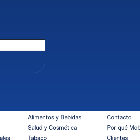
ido
*
ono
*
Industria
Integración
Alimentos y Bebidas
Contacto
Salud y Cosmética
Por qué Mob
ales
Tabaco
Clientes