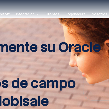
bisoft
Integración
Clientes
Fogonadura
Nosotros
lmente su Oracle
es de campo
obisale