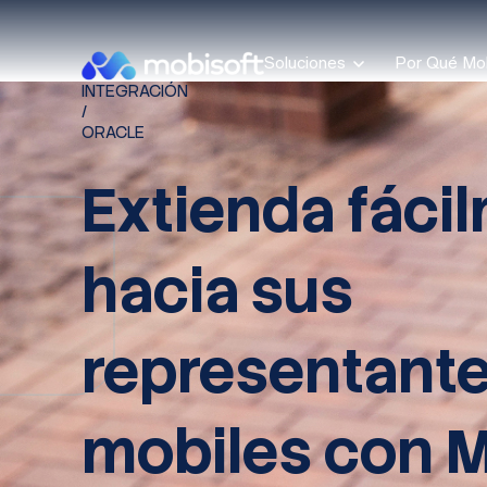
Soluciones
Por Qué Mo
INTEGRACIÓN
/
ORACLE
Extienda fáci
hacia sus
representant
mobiles con M