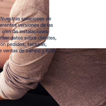
 Nuestras soluciones de
ferentes versiones de las
o en las instalaciones
raer datos sobre clientes,
con pedidos, facturas,
de ventas de campo y B2B
ndan de forma más