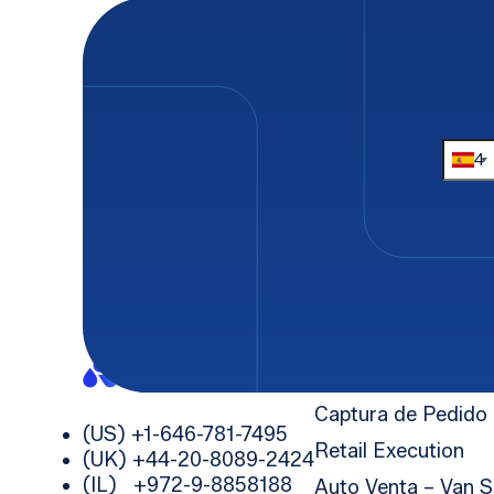
*
Nombre de pila
Apell
*
Correo electrónico
Teléf
*
Compañía
*
Soluciones
Captura de Pedido
(US) +1-646-781-7495
Retail Execution
(UK) +44-20-8089-2424
(IL) +972-9-8858188
Auto Venta – Van S