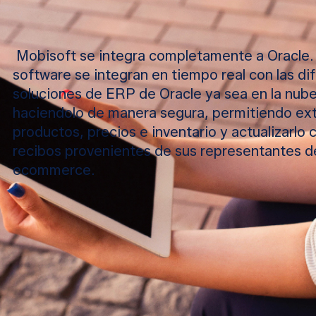
Mobisoft se integra completamente a Oracle.
software se integran en tiempo real con las di
soluciones de ERP de Oracle ya sea en la nube 
haciendolo de manera segura, permitiendo ext
productos, precios e inventario y actualizarlo 
recibos provenientes de sus representantes 
ecommerce.
TOMA DE PEDIDOS
Capacite a sus equipos de ventas para que ve