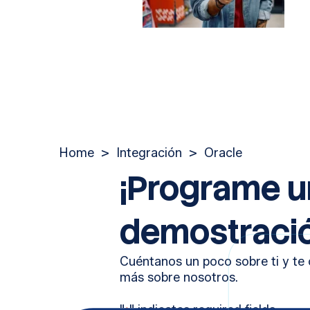
Home
>
Integración
>
Oracle
¡Programe 
demostració
Cuéntanos un poco sobre ti y t
más sobre nosotros.
"
" indicates required fields