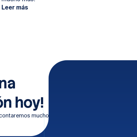
Leer más
una
n hoy!
e contaremos mucho