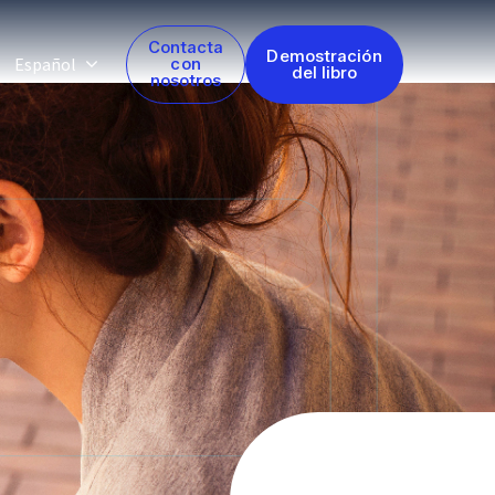
Contacta
Demostración
Español
con
del libro
nosotros