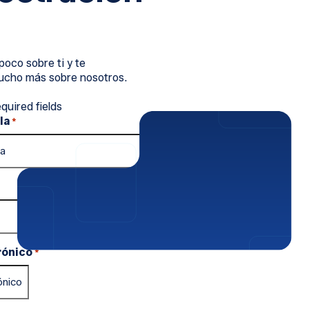
oco sobre ti y te
cho más sobre nosotros.
equired fields
la
*
rónico
*