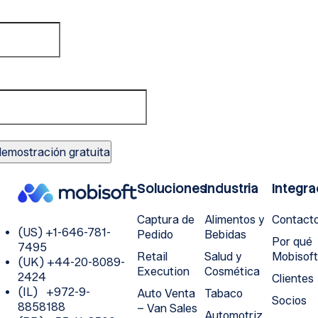
Soluciones
Industria
Integra
Captura de
Alimentos y
Contact
(US) +1-646-781-
Pedido
Bebidas
Por qué
7495
Retail
Salud y
Mobisof
(UK) +44-20-8089-
Execution
Cosmética
2424
Clientes
(IL) +972-9-
Auto Venta
Tabaco
Socios
8858188
– Van Sales
Automotriz