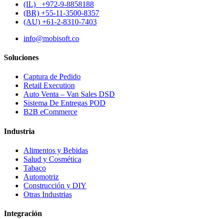
(IL) +972-9-8858188
(BR) +55-11-3500-8357
(AU) +61-2-8310-7403
info@mobisoft.co
Soluciones
Captura de Pedido
Retail Execution
Auto Venta – Van Sales DSD
Sistema De Entregas POD
B2B eCommerce
Industria
Alimentos y Bebidas
Salud y Cosmética
Tabaco
Automotriz
Construcción y DIY
Otras Industrias
Integración