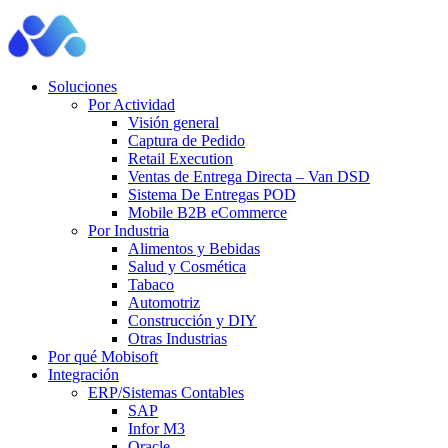
Soluciones
Por Actividad
Visión general
Captura de Pedido
Retail Execution
Ventas de Entrega Directa – Van DSD
Sistema De Entregas POD
Mobile B2B eCommerce
Por Industria
Alimentos y Bebidas
Salud y Cosmética
Tabaco
Automotriz
Construcción y DIY
Otras Industrias
Por qué Mobisoft
Integración
ERP/Sistemas Contables
SAP
Infor M3
Oracle