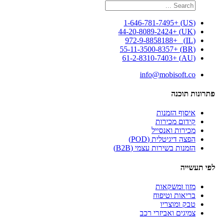
Search
Search
for:
(US) +1-646-781-7495
(UK) +44-20-8089-2424
(IL) +972-9-8858188
(BR) +55-11-3500-8357
(AU) +61-2-8310-7403
info@mobisoft.co
פתרונות תוכנה
איסוף הזמנות
קידום מכירות
מכירות ואנסייל
הפצה דיגיטלית (POD)
הזמנות בשירות עצמי (B2B)
לפי תעשייה
מזון ומשקאות
בריאות וטיפוח
טבק ומוצריו
צמיגים ואביזרי רכב