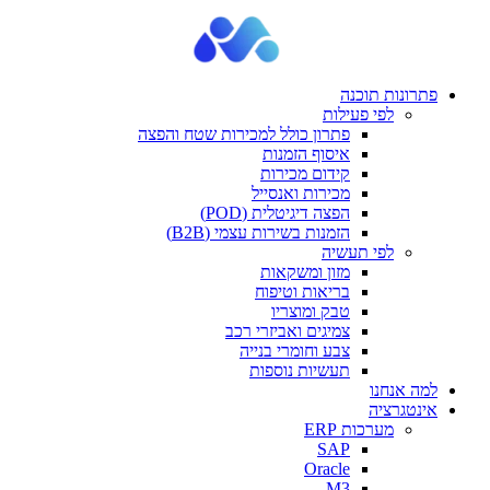
פתרונות תוכנה
לפי פעילות
פתרון כולל למכירות שטח והפצה
איסוף הזמנות
קידום מכירות
מכירות ואנסייל
הפצה דיגיטלית (POD)
הזמנות בשירות עצמי (B2B)
לפי תעשיה
מזון ומשקאות
בריאות וטיפוח
טבק ומוצריו
צמיגים ואביזרי רכב
צבע וחומרי בנייה
תעשיות נוספות
למה אנחנו
אינטגרציה
מערכות ERP
SAP
Oracle
M3