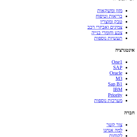
מזון ומשקאות
בריאות וטיפוח
טבק ומוצריו
צמיגים ואביזרי רכב
צבע וחומרי בנייה
תעשיות נוספות
אינטגרציה
One1
SAP
Oracle
M3
Sap B1
IBM
Priority
מערכות נוספות
חברה
צור קשר
למה אנחנו
לקוחות