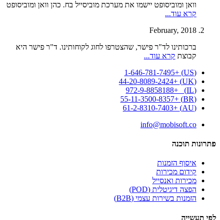
וואן ומוביסופט יישמו את מערכת מוביסייל בח. כהן וואן ומוביסופט
קרא עוד...
February, 2018
ברכותינו לד"ר פישר, שהצטרפו לחוג לקוחותינו. ד"ר פישר היא
קבוצת
קרא עוד...
(US) +1-646-781-7495
(UK) +44-20-8089-2424
(IL) +972-9-8858188
(BR) +55-11-3500-8357
(AU) +61-2-8310-7403
info@mobisoft.co
פתרונות תוכנה
איסוף הזמנות
קידום מכירות
מכירות ואנסייל
הפצה דיגיטלית (POD)
הזמנות בשירות עצמי (B2B)
לפי תעשייה