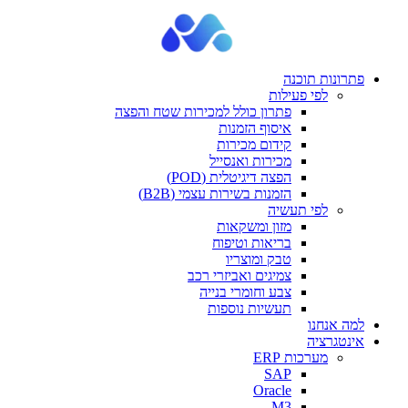
פתרונות תוכנה
לפי פעילות
פתרון כולל למכירות שטח והפצה
איסוף הזמנות
קידום מכירות
מכירות ואנסייל
הפצה דיגיטלית (POD)
הזמנות בשירות עצמי (B2B)
לפי תעשיה
מזון ומשקאות
בריאות וטיפוח
טבק ומוצריו
צמיגים ואביזרי רכב
צבע וחומרי בנייה
תעשיות נוספות
למה אנחנו
אינטגרציה
מערכות ERP
SAP
Oracle
M3