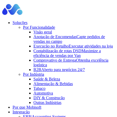
Soluções
Por Funcionalidade
Visão geral
Anotação de Encomendas
Capte pedidos de
vendas no campo
Execução no Retalho
Executar atividades na loja
Contabilização de rotas DSD
Maximize a
eficiência de vendas por Van
Comprovativo de Entrega
Obtenha excelência
logística
B2B
Aberto para negócios 24/7
Por Indústria
Saúde & Beleza
Alimentação & Bebidas
Tabaco
Automotiva
DIY & Construção
Outras Indústrias
Por que Mobisoft
Integração
ERP/Accounting Systems