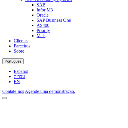
SAP
Infor M3
Oracle
SAP Business One
AS400
Priority
Mais
Clientes
Parceiros
Sobre
Português
Español
עברית
EN
Contate-nos
Agende uma demonstração.