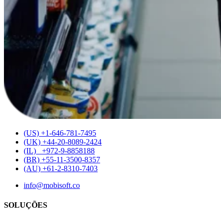
(US) +1-646-781-7495
(UK) +44-20-8089-2424
(IL) +972-9-8858188
(BR) +55-11-3500-8357
(AU) +61-2-8310-7403
info@mobisoft.co
SOLUÇÕES