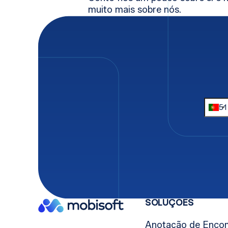
muito mais sobre nós.
"
" indicates required fields
*
Nome próprio
Últim
*
Email
Telef
*
Companhia
*
SOLUÇÕES
Anotação de Enco