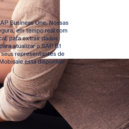
SAP Business One. Nossas
egura, em tempo real com
al, para extrair dados
para atualizar o SAP B1
e seus representantes de
obisale está disponível
 vendam de maneira mais