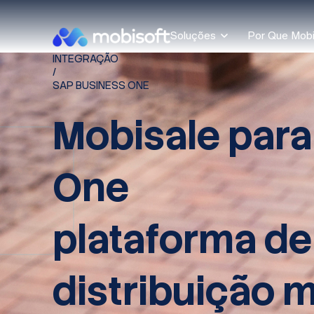
Soluções
Por Que Mobi
INTEGRAÇÃO
/
SAP BUSINESS ONE
Mobisale para
One
plataforma de
distribuição 