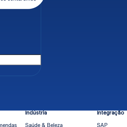
o nome
*
one
*
Indústria
Integração
mendas
Saúde & Beleza
SAP