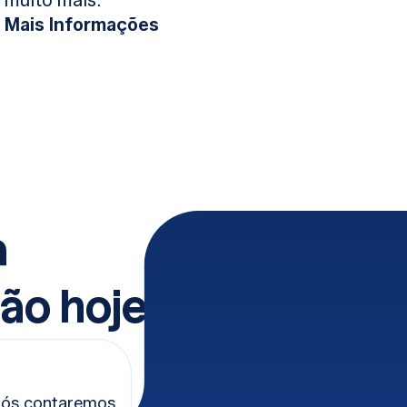
muito mais.
Mais Informações
a
ão hoje
nós contaremos