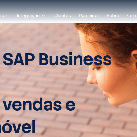
Port
soft
Integração
Clientes
Parceiros
Sobre
 SAP Business
 vendas e
móvel