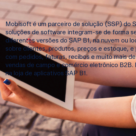
Mobisoft é um parceiro de solução (SSP) do 
soluções de software integram-se de forma s
diferentes versões do SAP B1, na nuvem ou loc
sobre clientes, produtos, preços e estoque, e 
com pedidos, faturas, recibos e muito mais d
vendas de campo e comércio eletrônico B2B. M
na loja de aplicativos SAP B1.
ENTRADA DE PEDIDOS
Permita que suas equipes de vendas de campo