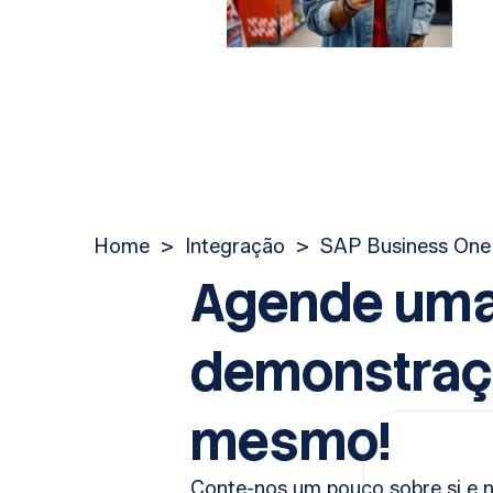
Home
>
Integração
>
SAP Business One
Agende um
demonstraç
mesmo!
Conte-nos um pouco sobre si e 